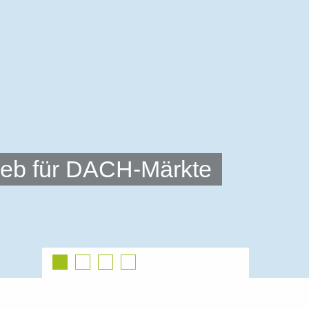
trieb für DACH-Märkte
Slide
Slide
Slide
Slide
0
1
2
3