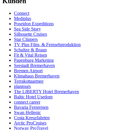
Kunden
Connect
Mediplus
Poseidon Expeditions
Sea Side Story
Silhouette Cruises
Star Clippers
TV Plus Film- & Fernsehproduktion
Schultze & Braun
Fit & Vital Reisen
Papenburg Marketing
Seestadt Bremerhaven
Bremen Airport
Klimahaus Bremerhaven
Terrakottaarmee
plantours
The LIBERTY Hotel Bremerhaven
Baltic Hotel Usedom
connect career
Bavaria Fernreisen
Swan Hellenic
Costa Kreuzfahrten
Arctic ProCruises
Norway ProTravel