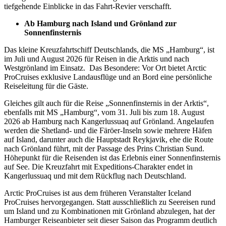
tiefgehende Einblicke in das Fahrt-Revier verschafft.
Ab Hamburg nach Island und Grönland zur
Sonnenfinsternis
Das kleine Kreuzfahrtschiff Deutschlands, die MS „Hamburg“, ist
im Juli und August 2026 für Reisen in die Arktis und nach
Westgrönland im Einsatz. Das Besondere: Vor Ort bietet Arctic
ProCruises exklusive Landausflüge und an Bord eine persönliche
Reiseleitung für die Gäste.
Gleiches gilt auch für die Reise „Sonnenfinsternis in der Arktis“,
ebenfalls mit MS „Hamburg“, vom 31. Juli bis zum 18. August
2026 ab Hamburg nach Kangerlussuaq auf Grönland. Angelaufen
werden die Shetland- und die Färöer-Inseln sowie mehrere Häfen
auf Island, darunter auch die Hauptstadt Reykjavik, ehe die Route
nach Grönland führt, mit der Passage des Prins Christian Sund.
Höhepunkt für die Reisenden ist das Erlebnis einer Sonnenfinsternis
auf See. Die Kreuzfahrt mit Expeditions-Charakter endet in
Kangerlussuaq und mit dem Rückflug nach Deutschland.
Arctic ProCruises ist aus dem früheren Veranstalter Iceland
ProCruises hervorgegangen. Statt ausschließlich zu Seereisen rund
um Island und zu Kombinationen mit Grönland abzulegen, hat der
Hamburger Reiseanbieter seit dieser Saison das Programm deutlich