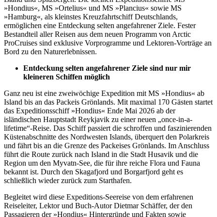
»Hondius«, MS »Ortelius« und MS »Plancius« sowie MS
»Hamburg«, als kleinstes Kreuzfahrtschiff Deutschlands,
ermöglichen eine Entdeckung selten angefahrener Ziele. Fester
Bestandteil aller Reisen aus dem neuen Programm von Arctic
ProCruises sind exklusive Vorprogramme und Lektoren-Vorträge an
Bord zu den Naturerlebnissen.
Entdeckung selten angefahrener Ziele sind nur mir
kleineren Schiffen möglich
Ganz neu ist eine zweiwöchige Expedition mit MS »Hondius« ab
Island bis an das Packeis Grönlands. Mit maximal 170 Gästen startet
das Expeditionsschiff »Hondius« Ende Mai 2026 ab der
isländischen Hauptstadt Reykjavik zu einer neuen „once-in-a-
lifetime“-Reise. Das Schiff passiert die schroffen und faszinierenden
Küstenabschnitte des Nordwesten Islands, überquert den Polarkreis
und fährt bis an die Grenze des Packeises Grönlands. Im Anschluss
führt die Route zurück nach Island in die Stadt Husavik und die
Region um den Myvatn-See, die für ihre reiche Flora und Fauna
bekannt ist. Durch den Skagafjord und Borgarfjord geht es
schließlich wieder zurück zum Starthafen.
Begleitet wird diese Expeditions-Seereise von dem erfahrenen
Reiseleiter, Lektor und Buch-Autor Dietmar Schäffer, der den
Passagieren der »Hondius« Hintergründe und Fakten sowie