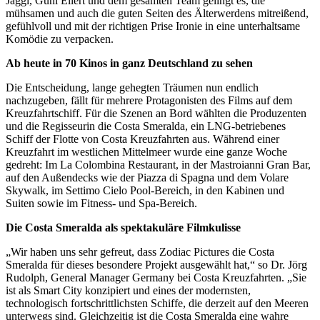
Jäggi, Guni Ellert und dem gesamten Team gelingt es, die
mühsamen und auch die guten Seiten des Älterwerdens mitreißend,
gefühlvoll und mit der richtigen Prise Ironie in eine unterhaltsame
Komödie zu verpacken.
Ab heute in 70 Kinos in ganz Deutschland zu sehen
Die Entscheidung, lange gehegten Träumen nun endlich
nachzugeben, fällt für mehrere Protagonisten des Films auf dem
Kreuzfahrtschiff. Für die Szenen an Bord wählten die Produzenten
und die Regisseurin die Costa Smeralda, ein LNG-betriebenes
Schiff der Flotte von Costa Kreuzfahrten aus. Während einer
Kreuzfahrt im westlichen Mittelmeer wurde eine ganze Woche
gedreht: Im La Colombina Restaurant, in der Mastroianni Gran Bar,
auf den Außendecks wie der Piazza di Spagna und dem Volare
Skywalk, im Settimo Cielo Pool-Bereich, in den Kabinen und
Suiten sowie im Fitness- und Spa-Bereich.
Die Costa Smeralda als spektakuläre Filmkulisse
„Wir haben uns sehr gefreut, dass Zodiac Pictures die Costa
Smeralda für dieses besondere Projekt ausgewählt hat,“ so Dr. Jörg
Rudolph, General Manager Germany bei Costa Kreuzfahrten. „Sie
ist als Smart City konzipiert und eines der modernsten,
technologisch fortschrittlichsten Schiffe, die derzeit auf den Meeren
unterwegs sind. Gleichzeitig ist die Costa Smeralda eine wahre