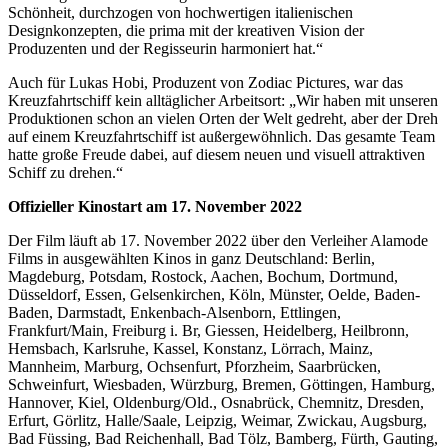
Schönheit, durchzogen von hochwertigen italienischen
Designkonzepten, die prima mit der kreativen Vision der
Produzenten und der Regisseurin harmoniert hat.“
Auch für Lukas Hobi, Produzent von Zodiac Pictures, war das
Kreuzfahrtschiff kein alltäglicher Arbeitsort: „Wir haben mit unseren
Produktionen schon an vielen Orten der Welt gedreht, aber der Dreh
auf einem Kreuzfahrtschiff ist außergewöhnlich. Das gesamte Team
hatte große Freude dabei, auf diesem neuen und visuell attraktiven
Schiff zu drehen.“
Offizieller Kinostart am 17. November 2022
Der Film läuft ab 17. November 2022 über den Verleiher Alamode
Films in ausgewählten Kinos in ganz Deutschland: Berlin,
Magdeburg, Potsdam, Rostock, Aachen, Bochum, Dortmund,
Düsseldorf, Essen, Gelsenkirchen, Köln, Münster, Oelde, Baden-
Baden, Darmstadt, Enkenbach-Alsenborn, Ettlingen,
Frankfurt/Main, Freiburg i. Br, Giessen, Heidelberg, Heilbronn,
Hemsbach, Karlsruhe, Kassel, Konstanz, Lörrach, Mainz,
Mannheim, Marburg, Ochsenfurt, Pforzheim, Saarbrücken,
Schweinfurt, Wiesbaden, Würzburg, Bremen, Göttingen, Hamburg,
Hannover, Kiel, Oldenburg/Old., Osnabrück, Chemnitz, Dresden,
Erfurt, Görlitz, Halle/Saale, Leipzig, Weimar, Zwickau, Augsburg,
Bad Füssing, Bad Reichenhall, Bad Tölz, Bamberg, Fürth, Gauting,