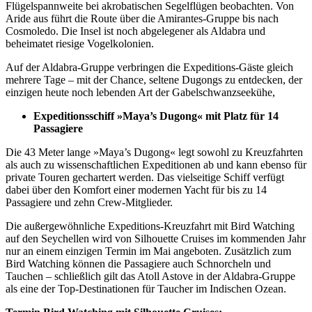
Flügelspannweite bei akrobatischen Segelflügen beobachten. Von
Aride aus führt die Route über die Amirantes-Gruppe bis nach
Cosmoledo. Die Insel ist noch abgelegener als Aldabra und
beheimatet riesige Vogelkolonien.
Auf der Aldabra-Gruppe verbringen die Expeditions-Gäste gleich
mehrere Tage – mit der Chance, seltene Dugongs zu entdecken, der
einzigen heute noch lebenden Art der Gabelschwanzseekühe,
Expeditionsschiff »Maya’s Dugong« mit Platz für 14
Passagiere
Die 43 Meter lange »Maya’s Dugong« legt sowohl zu Kreuzfahrten
als auch zu wissenschaftlichen Expeditionen ab und kann ebenso für
private Touren gechartert werden. Das vielseitige Schiff verfügt
dabei über den Komfort einer modernen Yacht für bis zu 14
Passagiere und zehn Crew-Mitglieder.
Die außergewöhnliche Expeditions-Kreuzfahrt mit Bird Watching
auf den Seychellen wird von Silhouette Cruises im kommenden Jahr
nur an einem einzigen Termin im Mai angeboten. Zusätzlich zum
Bird Watching können die Passagiere auch Schnorcheln und
Tauchen – schließlich gilt das Atoll Astove in der Aldabra-Gruppe
als eine der Top-Destinationen für Taucher im Indischen Ozean.