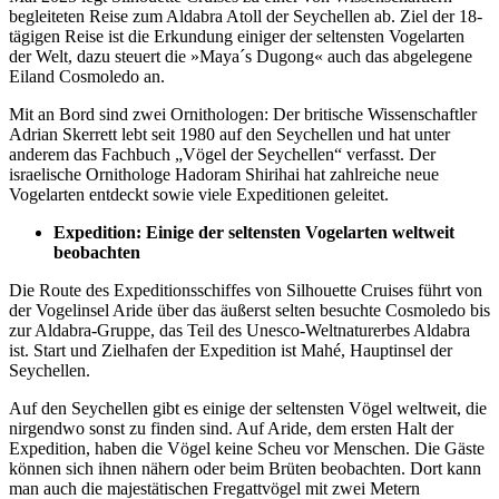
begleiteten Reise zum Aldabra Atoll der Seychellen ab. Ziel der 18-
tägigen Reise ist die Erkundung einiger der seltensten Vogelarten
der Welt, dazu steuert die »Maya´s Dugong« auch das abgelegene
Eiland Cosmoledo an.
Mit an Bord sind zwei Ornithologen: Der britische Wissenschaftler
Adrian Skerrett lebt seit 1980 auf den Seychellen und hat unter
anderem das Fachbuch „Vögel der Seychellen“ verfasst. Der
israelische Ornithologe Hadoram Shirihai hat zahlreiche neue
Vogelarten entdeckt sowie viele Expeditionen geleitet.
Expedition: Einige der seltensten Vogelarten weltweit
beobachten
Die Route des Expeditionsschiffes von Silhouette Cruises führt von
der Vogelinsel Aride über das äußerst selten besuchte Cosmoledo bis
zur Aldabra-Gruppe, das Teil des Unesco-Weltnaturerbes Aldabra
ist. Start und Zielhafen der Expedition ist Mahé, Hauptinsel der
Seychellen.
Auf den Seychellen gibt es einige der seltensten Vögel weltweit, die
nirgendwo sonst zu finden sind. Auf Aride, dem ersten Halt der
Expedition, haben die Vögel keine Scheu vor Menschen. Die Gäste
können sich ihnen nähern oder beim Brüten beobachten. Dort kann
man auch die majestätischen Fregattvögel mit zwei Metern