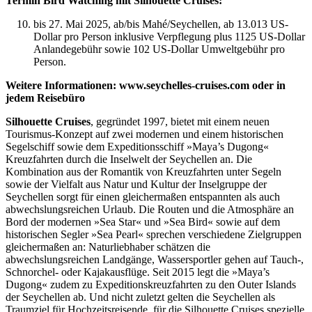
Termin Bird Watching mit Silhouette Cruises:
bis 27. Mai 2025, ab/bis Mahé/Seychellen, ab 13.013 US-
Dollar pro Person inklusive Verpflegung plus 1125 US-Dollar
Anlandegebühr sowie 102 US-Dollar Umweltgebühr pro
Person.
Weitere Informationen: www.seychelles-cruises.com oder in
jedem Reisebüro
Silhouette Cruises
, gegründet 1997, bietet mit einem neuen
Tourismus-Konzept auf zwei modernen und einem historischen
Segelschiff sowie dem Expeditionsschiff »Maya’s Dugong«
Kreuzfahrten durch die Inselwelt der Seychellen an. Die
Kombination aus der Romantik von Kreuzfahrten unter Segeln
sowie der Vielfalt aus Natur und Kultur der Inselgruppe der
Seychellen sorgt für einen gleichermaßen entspannten als auch
abwechslungsreichen Urlaub. Die Routen und die Atmosphäre an
Bord der modernen »Sea Star« und »Sea Bird« sowie auf dem
historischen Segler »Sea Pearl« sprechen verschiedene Zielgruppen
gleichermaßen an: Naturliebhaber schätzen die
abwechslungsreichen Landgänge, Wassersportler gehen auf Tauch-,
Schnorchel- oder Kajakausflüge. Seit 2015 legt die »Maya’s
Dugong« zudem zu Expeditionskreuzfahrten zu den Outer Islands
der Seychellen ab. Und nicht zuletzt gelten die Seychellen als
Traumziel für Hochzeitsreisende, für die Silhouette Cruises spezielle