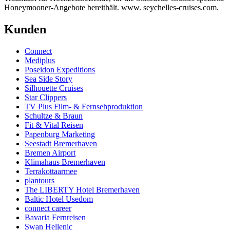
Honeymooner-Angebote bereithält. www. seychelles-cruises.com.
Kunden
Connect
Mediplus
Poseidon Expeditions
Sea Side Story
Silhouette Cruises
Star Clippers
TV Plus Film- & Fernsehproduktion
Schultze & Braun
Fit & Vital Reisen
Papenburg Marketing
Seestadt Bremerhaven
Bremen Airport
Klimahaus Bremerhaven
Terrakottaarmee
plantours
The LIBERTY Hotel Bremerhaven
Baltic Hotel Usedom
connect career
Bavaria Fernreisen
Swan Hellenic