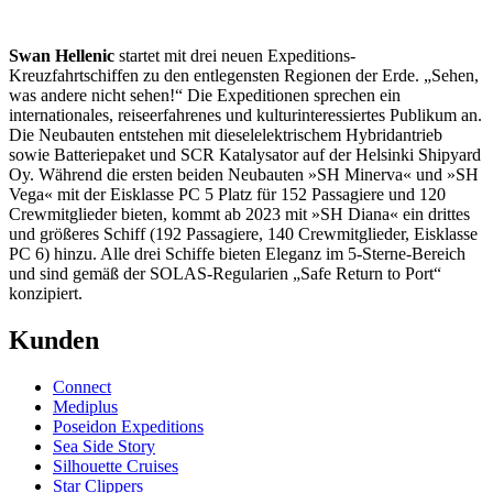
Swan Hellenic
startet mit drei neuen Expeditions-
Kreuzfahrtschiffen zu den entlegensten Regionen der Erde. „Sehen,
was andere nicht sehen!“ Die Expeditionen sprechen ein
internationales, reiseerfahrenes und kulturinteressiertes Publikum an.
Die Neubauten entstehen mit dieselelektrischem Hybridantrieb
sowie Batteriepaket und SCR Katalysator auf der Helsinki Shipyard
Oy. Während die ersten beiden Neubauten »SH Minerva« und »SH
Vega« mit der Eisklasse PC 5 Platz für 152 Passagiere und 120
Crewmitglieder bieten, kommt ab 2023 mit »SH Diana« ein drittes
und größeres Schiff (192 Passagiere, 140 Crewmitglieder, Eisklasse
PC 6) hinzu. Alle drei Schiffe bieten Eleganz im 5-Sterne-Bereich
und sind gemäß der SOLAS-Regularien „Safe Return to Port“
konzipiert.
Kunden
Connect
Mediplus
Poseidon Expeditions
Sea Side Story
Silhouette Cruises
Star Clippers