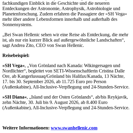
fachkundigen Einblick in die Geschichte und die neueren
Entdeckungen der Astronomie, Astrophysik, Astrobiologie und
Planetenforschung. Zudem erfahren die Passagiere der »SH Vega«
mehr über andere Lebensformen innerhalb und außerhalb des
Sonnensystems.
„Bei Swan Hellenic sehen wir eine Reise als Entdeckung, die mehr
ist, als nur ein kurzer Blick auf außergewöhnliche Landschaften“,
sagt Andrea Zito, CEO von Swan Hellenic.
Reisebeispiel:
»SH Vega«
, „Von Grönland nach Kanada: Wikingersagen und
Nordlichter“, begleitet von SETI-Wissenschaftlerin Cristina Dalle
Ore, ab Kangerlussuaq/Grönland bis Halifax/Kanada, 13 Nächte,
17. bis 30. September 2026, ab 11.725 Euro pro Person
(Außenkabine), All-Inclusive-Verpflegung und 24-Stunden-Service.
»SH Diana«
, „Island und der Osten Grönlands“, ab/bis Reykjavik,
zehn Nächte, 30. Juli bis 9. August 2026, ab 8.400 Euro
(Außenkabine), All-Inclusive-Verpflegung und 24-Stunden-Service.
Weitere Informationen:
www.swanhellenic.com