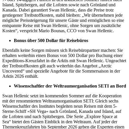
Island, Spitzbergen, auf die Lofoten sowie nach Grönland und
Kanada. Dabei garantiert Swan Hellenic, dass die Preise trotz
gestiegener Treibstoffkosten, stabil bleiben: „Wir übernehmen jede
mögliche Preissteigerung für unsere Gäste und ermöglichen so eine
entspannte Reise mit Swan Hellenic, ohne Sorgen um zusätzliche
Kosten“, verspricht Mario Bounas, CCO von Swan Hellenic.
Bonus über 500 Dollar für Reisebüros
Ebenfalls keine Sorgen müssen sich Reisebüropartner machen: Sie
erhalten weiterhin einen Bonus von 500 Dollar pro Buchung einer
Expeditions-Kreuzfahrt in die Arktis mit Swan Hellenic. Ungeachtet
der Treibstoffkosten gilt auch weiterhin das Angebot „Arctic
Uncovered“ und spezielle Angebote für die Sommersaison in der
Arktis 2026 enthält.
Wissenschaftler der Weltraumorganisation SETI an Bord
Swan Hellenic setzt im kommenden Sommer auf die Kooperation
mit der renommierten Weltraumorganisation SETI: Gleich sechs
Wissenschaftler des Institutes begleiten neun Reisen mit dem 5-
Sterne-Schiff »SH Vega« nach Grönland, Kanada und Island, auf
die Lofoten und nach Spitzbergen. Die Serie „Explore Space at
Sea“ bietet den Gästen Einblick in den Weltraum. Auf jeder der
Themenkreuzfahrten bis September 2026 geben die Experten einen