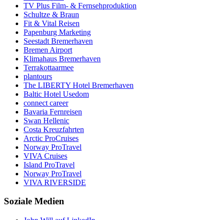
TV Plus Film- & Fernsehproduktion
Schultze & Braun
Fit & Vital Reisen
Papenburg Marketing
Seestadt Bremerhaven
Bremen Airport
Klimahaus Bremerhaven
Terrakottaarmee
plantours
The LIBERTY Hotel Bremerhaven
Baltic Hotel Usedom
connect career
Bavaria Fernreisen
Swan Hellenic
Costa Kreuzfahrten
Arctic ProCruises
Norway ProTravel
VIVA Cruises
Island ProTravel
Norway ProTravel
VIVA RIVERSIDE
Soziale Medien