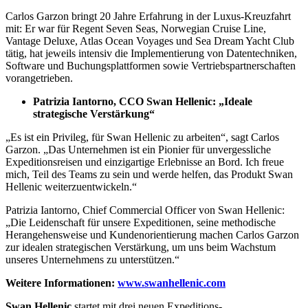
Carlos Garzon bringt 20 Jahre Erfahrung in der Luxus-Kreuzfahrt
mit: Er war für Regent Seven Seas, Norwegian Cruise Line,
Vantage Deluxe, Atlas Ocean Voyages und Sea Dream Yacht Club
tätig, hat jeweils intensiv die Implementierung von Datentechniken,
Software und Buchungsplattformen sowie Vertriebspartnerschaften
vorangetrieben.
Patrizia Iantorno, CCO Swan Hellenic: „Ideale
strategische Verstärkung“
„Es ist ein Privileg, für Swan Hellenic zu arbeiten“, sagt Carlos
Garzon. „Das Unternehmen ist ein Pionier für unvergessliche
Expeditionsreisen und einzigartige Erlebnisse an Bord. Ich freue
mich, Teil des Teams zu sein und werde helfen, das Produkt Swan
Hellenic weiterzuentwickeln.“
Patrizia Iantorno, Chief Commercial Officer von Swan Hellenic:
„Die Leidenschaft für unsere Expeditionen, seine methodische
Herangehensweise und Kundenorientierung machen Carlos Garzon
zur idealen strategischen Verstärkung, um uns beim Wachstum
unseres Unternehmens zu unterstützen.“
Weitere Informationen:
www.swanhellenic.com
Swan Hellenic
startet mit drei neuen Expeditions-