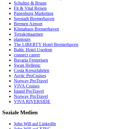
Schultze & Braun
Fit & Vital Reisen
Papenburg Marketing
Seestadt Bremerhaven
Bremen Airport
Klimahaus Bremerhaven
Terrakottaarmee
plantours
The LIBERTY Hotel Bremerhaven
Baltic Hotel Usedom
connect career
Bavaria Fernreisen
Swan Hellenic
Costa Kreuzfahrten
Arctic ProCruises
Norway ProTravel
VIVA Cruises
Island ProTravel
Norway ProTravel
VIVA RIVERSIDE
Soziale Medien
John Will auf LinkedIn
John Will auf XING