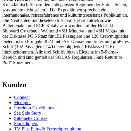
Kreuzfahrtschiffen zu den entlegensten Regionen der Erde. „Sehen,
was andere nicht sehen!“ Die Expeditionen sprechen ein
internationales, reiseerfahrenes und kulturinteressiertes Publikum an.
Die Neubauten mit dieselelektrischem Hybridantrieb sowie
Batteriepaket und SCR Katalysator wurden auf der Helsinki
Shipyard Oy erbaut. Während »SH Minerva« und »SH Vega« mit
der Eisklasse PC 5 Platz für 152 Passagiere und 120 Crewmitglieder
bieten, ist im Frühjahr 2023 mit »SH Diana« ein drittes und größeres
Schiff (192 Passagiere, 140 Crewmitglieder, Eisklasse PC 6)
hinzugekommen. Alle drei Schiffe bieten Eleganz im 5-Sterne-
Bereich und sind gemäß der SOLAS-Regularien „Safe Return to
Port“ konzipiert.
Kunden
Connect
Mediplus
Poseidon Expeditions
Sea Side Story
Silhouette Cruises
Star Clippers
TV Plus Film- & Fernsehproduktion