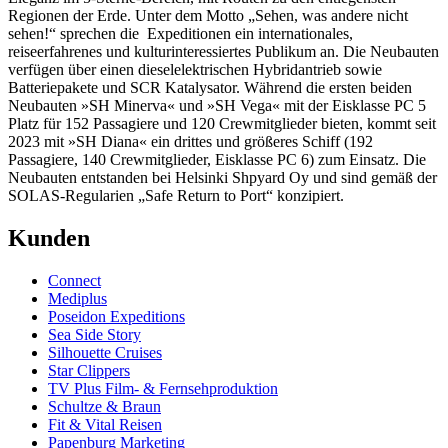
Regionen der Erde. Unter dem Motto „Sehen, was andere nicht
sehen!“ sprechen die Expeditionen ein internationales,
reiseerfahrenes und kulturinteressiertes Publikum an. Die Neubauten
verfügen über einen dieselelektrischen Hybridantrieb sowie
Batteriepakete und SCR Katalysator. Während die ersten beiden
Neubauten »SH Minerva« und »SH Vega« mit der Eisklasse PC 5
Platz für 152 Passagiere und 120 Crewmitglieder bieten, kommt seit
2023 mit »SH Diana« ein drittes und größeres Schiff (192
Passagiere, 140 Crewmitglieder, Eisklasse PC 6) zum Einsatz. Die
Neubauten entstanden bei Helsinki Shpyard Oy und sind gemäß der
SOLAS-Regularien „Safe Return to Port“ konzipiert.
Kunden
Connect
Mediplus
Poseidon Expeditions
Sea Side Story
Silhouette Cruises
Star Clippers
TV Plus Film- & Fernsehproduktion
Schultze & Braun
Fit & Vital Reisen
Papenburg Marketing