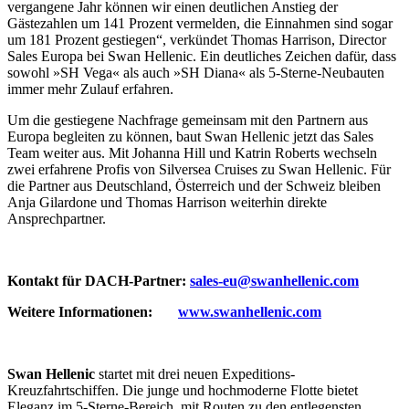
vergangene Jahr können wir einen deutlichen Anstieg der
Gästezahlen um 141 Prozent vermelden, die Einnahmen sind sogar
um 181 Prozent gestiegen“, verkündet Thomas Harrison, Director
Sales Europa bei Swan Hellenic. Ein deutliches Zeichen dafür, dass
sowohl »SH Vega« als auch »SH Diana« als 5-Sterne-Neubauten
immer mehr Zulauf erfahren.
Um die gestiegene Nachfrage gemeinsam mit den Partnern aus
Europa begleiten zu können, baut Swan Hellenic jetzt das Sales
Team weiter aus. Mit Johanna Hill und Katrin Roberts wechseln
zwei erfahrene Profis von Silversea Cruises zu Swan Hellenic. Für
die Partner aus Deutschland, Österreich und der Schweiz bleiben
Anja Gilardone und Thomas Harrison weiterhin direkte
Ansprechpartner.
Kontakt für DACH-Partner:
sales-eu@swanhellenic.com
Weitere Informationen:
www.swanhellenic.com
Swan Hellenic
startet mit drei neuen Expeditions-
Kreuzfahrtschiffen. Die junge und hochmoderne Flotte bietet
Eleganz im 5-Sterne-Bereich, mit Routen zu den entlegensten