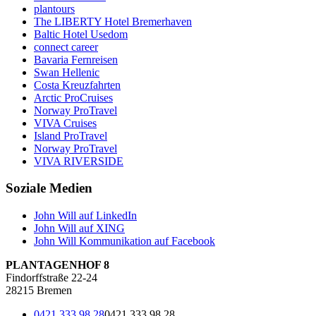
plantours
The LIBERTY Hotel Bremerhaven
Baltic Hotel Usedom
connect career
Bavaria Fernreisen
Swan Hellenic
Costa Kreuzfahrten
Arctic ProCruises
Norway ProTravel
VIVA Cruises
Island ProTravel
Norway ProTravel
VIVA RIVERSIDE
Soziale Medien
John Will auf LinkedIn
John Will auf XING
John Will Kommunikation auf Facebook
PLANTAGENHOF 8
Findorffstraße 22-24
28215 Bremen
0421 333 98 28
0421 333 98 28