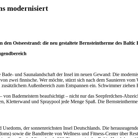
s modernisiert
den Ostseestrand: die neu gestaltete Bernsteintherme des Baltic 
ugendbereich
 Bade- und Saunalandschaft der Insel im neuen Gewand: Die modernisi
von zwei finnische. Wer möchte, stürzt sich nach dem Saunieren vom W
und zusätzlichem Außenbereich zum Entspannen ein. Schwimmer ziehe
– von Bademeistern beaufsichtigt – nicht nur das Seepferdchen-Abzeic
chen, Kletterwand und Spraypool jede Menge Spaß. Die Bernsteintherme
d Usedoms, der sonnenreichsten Insel Deutschlands. Die herausragende 
ms) sowie die Bandbreite von Wellness und Fitness-Center über Restaur