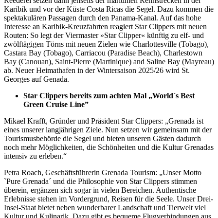
Reederei setzen dann jenseits der maritimen Rennstrecken in der
Karibik und vor der Küste Costa Ricas die Segel. Dazu kommen die
spektakulären Passagen durch den Panama-Kanal. Auf das hohe
Interesse an Karibik-Kreuzfahrten reagiert Star Clippers mit neuen
Routen: So legt der Viermaster »Star Clipper« künftig zu elf- und
zwölftägigen Törns mit neuen Zielen wie Charlottesville (Tobago),
Castara Bay (Tobago), Carriacou (Paradise Beach), Charlestown
Bay (Canouan), Saint-Pierre (Martinique) and Saline Bay (Mayreau)
ab. Neuer Heimathafen in der Wintersaison 2025/26 wird St.
Georges auf Genada.
Star Clippers bereits zum achten Mal „World´s Best
Green Cruise Line”
Mikael Krafft, Gründer und Präsident Star Clippers: „Grenada ist
eines unserer langjährigen Ziele. Nun setzen wir gemeinsam mit der
Tourismusbehörde die Segel und bieten unseren Gästen dadurch
noch mehr Möglichkeiten, die Schönheiten und die Kultur Grenadas
intensiv zu erleben.“
Petra Roach, Geschäftsführerin Grenada Tourism: „Unser Motto
`Pure Grenada´ und die Philosophie von Star Clippers stimmen
überein, ergänzen sich sogar in vielen Bereichen. Authentische
Erlebnisse stehen im Vordergrund, Reisen für die Seele. Unser Drei-
Insel-Staat bietet neben wunderbarer Landschaft und Tierwelt viel
Kultur und Kulinarik. Dazu gibt es bequeme Flugverbindungen aus