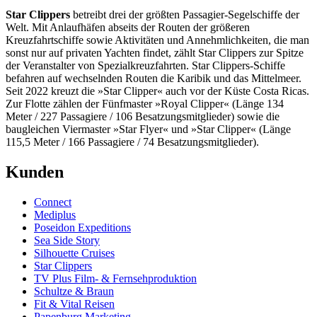
Star Clippers
betreibt drei der größten Passagier-Segelschiffe der
Welt. Mit Anlaufhäfen abseits der Routen der größeren
Kreuzfahrtschiffe sowie Aktivitäten und Annehmlichkeiten, die man
sonst nur auf privaten Yachten findet, zählt Star Clippers zur Spitze
der Veranstalter von Spezialkreuzfahrten. Star Clippers-Schiffe
befahren auf wechselnden Routen die Karibik und das Mittelmeer.
Seit 2022 kreuzt die »Star Clipper« auch vor der Küste Costa Ricas.
Zur Flotte zählen der Fünfmaster »Royal Clipper« (Länge 134
Meter / 227 Passagiere / 106 Besatzungsmitglieder) sowie die
baugleichen Viermaster »Star Flyer« und »Star Clipper« (Länge
115,5 Meter / 166 Passagiere / 74 Besatzungsmitglieder).
Kunden
Connect
Mediplus
Poseidon Expeditions
Sea Side Story
Silhouette Cruises
Star Clippers
TV Plus Film- & Fernsehproduktion
Schultze & Braun
Fit & Vital Reisen
Papenburg Marketing