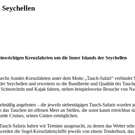
 Seychellen
inwöchigen Kreuzfahrten um die Inner Islands der Seychellen
 sechs Sonder-Kreuzfahrten unter dem Motto „Tauch-Safari“ verbindet Si
 der Seychellen und erweitern so die Bandbreite und Qualität der Tau
e Schnorcheln und Kajak fahren, stehen beispielsweise Besuche von N
lmäßig angeboten – die jeweils siebentägigen Tauch-Safaris wurden je
das Tauchen im offenen Meer an Stellen, die sonst kaum erreichbar si
ette Cruises, seinen Gästen ermöglichen.
re Tauch-Safaris haben wir Termine ausgesucht, zu denen das Wetter se
tet werden die Segel-Kreuzfahrtschiffe jeweils von einem Tenderboot, d