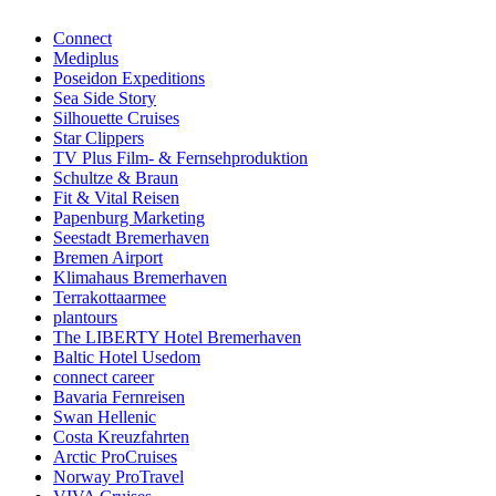
Connect
Mediplus
Poseidon Expeditions
Sea Side Story
Silhouette Cruises
Star Clippers
TV Plus Film- & Fernsehproduktion
Schultze & Braun
Fit & Vital Reisen
Papenburg Marketing
Seestadt Bremerhaven
Bremen Airport
Klimahaus Bremerhaven
Terrakottaarmee
plantours
The LIBERTY Hotel Bremerhaven
Baltic Hotel Usedom
connect career
Bavaria Fernreisen
Swan Hellenic
Costa Kreuzfahrten
Arctic ProCruises
Norway ProTravel