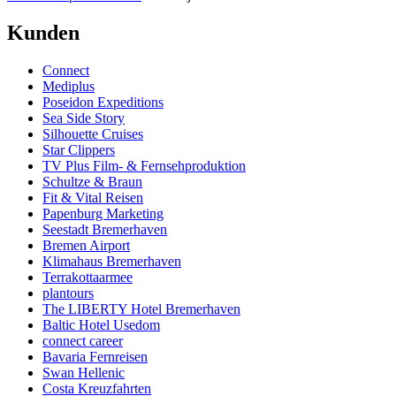
Kunden
Connect
Mediplus
Poseidon Expeditions
Sea Side Story
Silhouette Cruises
Star Clippers
TV Plus Film- & Fernsehproduktion
Schultze & Braun
Fit & Vital Reisen
Papenburg Marketing
Seestadt Bremerhaven
Bremen Airport
Klimahaus Bremerhaven
Terrakottaarmee
plantours
The LIBERTY Hotel Bremerhaven
Baltic Hotel Usedom
connect career
Bavaria Fernreisen
Swan Hellenic
Costa Kreuzfahrten