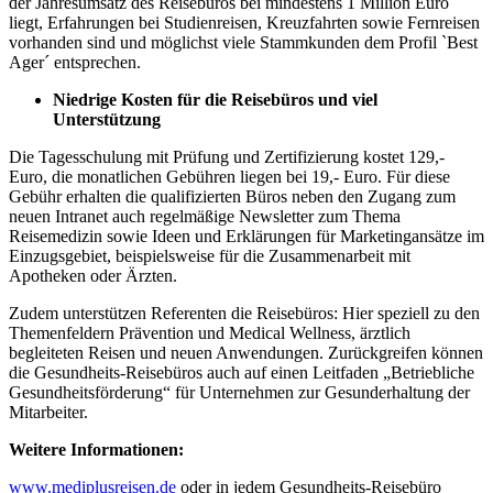
der Jahresumsatz des Reisebüros bei mindestens 1 Million Euro
liegt, Erfahrungen bei Studienreisen, Kreuzfahrten sowie Fernreisen
vorhanden sind und möglichst viele Stammkunden dem Profil `Best
Ager´ entsprechen.
Niedrige Kosten für die Reisebüros und viel
Unterstützung
Die Tagesschulung mit Prüfung und Zertifizierung kostet 129,-
Euro, die monatlichen Gebühren liegen bei 19,- Euro. Für diese
Gebühr erhalten die qualifizierten Büros neben den Zugang zum
neuen Intranet auch regelmäßige Newsletter zum Thema
Reisemedizin sowie Ideen und Erklärungen für Marketingansätze im
Einzugsgebiet, beispielsweise für die Zusammenarbeit mit
Apotheken oder Ärzten.
Zudem unterstützen Referenten die Reisebüros: Hier speziell zu den
Themenfeldern Prävention und Medical Wellness, ärztlich
begleiteten Reisen und neuen Anwendungen. Zurückgreifen können
die Gesundheits-Reisebüros auch auf einen Leitfaden „Betriebliche
Gesundheitsförderung“ für Unternehmen zur Gesunderhaltung der
Mitarbeiter.
Weitere Informationen:
www.mediplusreisen.de
oder in jedem Gesundheits-Reisebüro