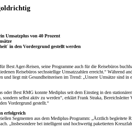
oldrichtig
 ein Umsatzplus von 40 Prozent
msätze
heit´ in den Vordergrund gestellt werden
für Best Ager-Reisen, seine Programme auch für die Reisebüros buchba
iedenen Reisebüros sechsstellige Umsatzzahlen erreicht.“ Während and
nd liegt mit Gesundheitsreisen im Trend: „Unsere Umsätze sind in ein
 oder Best RMG konnte Mediplus seit dem Einstieg in den stationären
sondern selbst aktiv zu werden“, erklärt Frank Straka, Bereichsleite
den Vordergrund gestellt.“
n erfolgreich
peziellen Segmenten aus dem Mediplus-Programm: „Ärztlich begleitete
h. „Insbesondere bei intelligent und hochwertig paketierten Kreuzfahr