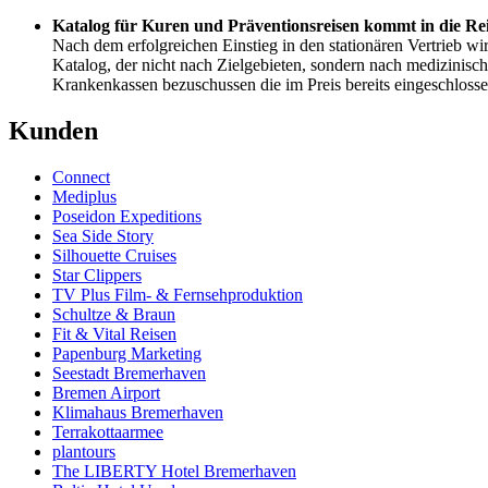
Katalog für Kuren und Präventionsreisen kommt in die Re
Nach dem erfolgreichen Einstieg in den stationären Vertrieb wi
Katalog, der nicht nach Zielgebieten, sondern nach medizinische
Krankenkassen bezuschussen die im Preis bereits eingeschlossen
Kunden
Connect
Mediplus
Poseidon Expeditions
Sea Side Story
Silhouette Cruises
Star Clippers
TV Plus Film- & Fernsehproduktion
Schultze & Braun
Fit & Vital Reisen
Papenburg Marketing
Seestadt Bremerhaven
Bremen Airport
Klimahaus Bremerhaven
Terrakottaarmee
plantours
The LIBERTY Hotel Bremerhaven