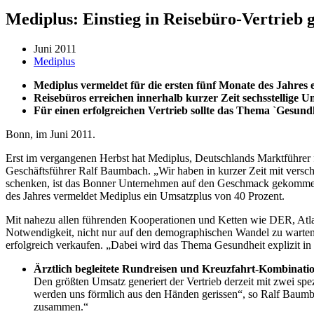
Mediplus: Einstieg in Reisebüro-Vertrieb g
Juni 2011
Mediplus
Mediplus vermeldet für die ersten fünf Monate des Jahres
Reisebüros erreichen innerhalb kurzer Zeit sechsstellige U
Für einen erfolgreichen Vertrieb sollte das Thema `Gesund
Bonn, im Juni 2011.
Erst im vergangenen Herbst hat Mediplus, Deutschlands Marktführer 
Geschäftsführer Ralf Baumbach. „Wir haben in kurzer Zeit mit versch
schenken, ist das Bonner Unternehmen auf den Geschmack gekommen u
des Jahres vermeldet Mediplus ein Umsatzplus von 40 Prozent.
Mit nahezu allen führenden Kooperationen und Ketten wie DER, Atlas
Notwendigkeit, nicht nur auf den demographischen Wandel zu warten, 
erfolgreich verkaufen. „Dabei wird das Thema Gesundheit explizit in 
Ärztlich begleitete Rundreisen und Kreuzfahrt-Kombinatio
Den größten Umsatz generiert der Vertrieb derzeit mit zwei s
werden uns förmlich aus den Händen gerissen“, so Ralf Baumbac
zusammen.“