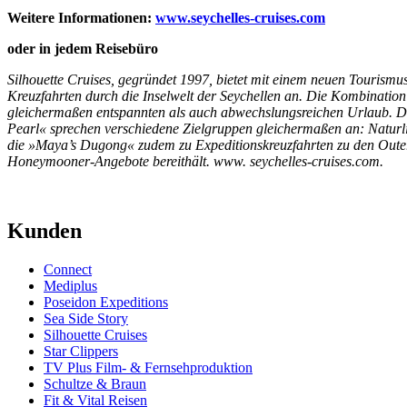
Weitere Informationen:
www.seychelles-cruises.com
oder in jedem Reisebüro
Silhouette Cruises, gegründet 1997, bietet mit einem neuen Tourism
Kreuzfahrten durch die Inselwelt der Seychellen an. Die Kombination 
gleichermaßen entspannten als auch abwechslungsreichen Urlaub. Di
Pearl« sprechen verschiedene Zielgruppen gleichermaßen an: Naturl
die »Maya’s Dugong« zudem zu Expeditionskreuzfahrten zu den Outer Isl
Honeymooner-Angebote bereithält.
www. seychelles-cruises.com.
Kunden
Connect
Mediplus
Poseidon Expeditions
Sea Side Story
Silhouette Cruises
Star Clippers
TV Plus Film- & Fernsehproduktion
Schultze & Braun
Fit & Vital Reisen