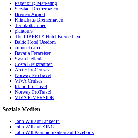
Papenburg Marketing
Seestadt Bremerhaven
Bremen Airport
Klimahaus Bremerhaven
Terrakottaarmee
plantours
The LIBERTY Hotel Bremerhaven
Baltic Hotel Usedom
connect career
Bavaria Fernreisen
Swan Hellenic
Costa Kreuzfahrten
Arctic ProCruises
Norway ProTravel
VIVA Cruises
Island ProTravel
Norway ProTravel
VIVA RIVERSIDE
Soziale Medien
John Will auf LinkedIn
John Will auf XING
John Will Kommunikation auf Facebook