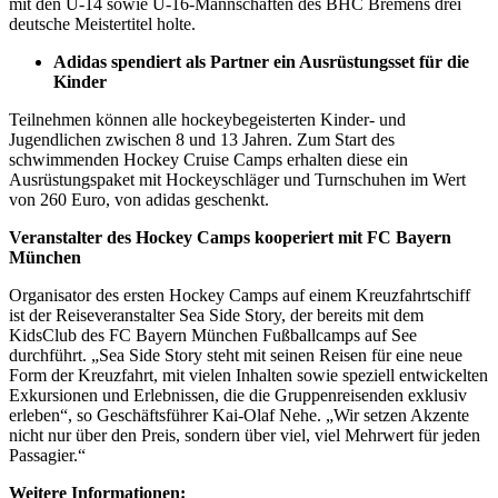
mit den U-14 sowie U-16-Mannschaften des BHC Bremens drei
deutsche Meistertitel holte.
Adidas spendiert als Partner ein Ausrüstungsset für die
Kinder
Teilnehmen können alle hockeybegeisterten Kinder- und
Jugendlichen zwischen 8 und 13 Jahren. Zum Start des
schwimmenden Hockey Cruise Camps erhalten diese ein
Ausrüstungspaket mit Hockeyschläger und Turnschuhen im Wert
von 260 Euro, von adidas geschenkt.
Veranstalter des Hockey Camps kooperiert mit FC Bayern
München
Organisator des ersten Hockey Camps auf einem Kreuzfahrtschiff
ist der Reiseveranstalter Sea Side Story, der bereits mit dem
KidsClub des FC Bayern München Fußballcamps auf See
durchführt. „Sea Side Story steht mit seinen Reisen für eine neue
Form der Kreuzfahrt, mit vielen Inhalten sowie speziell entwickelten
Exkursionen und Erlebnissen, die die Gruppenreisenden exklusiv
erleben“, so Geschäftsführer Kai-Olaf Nehe. „Wir setzen Akzente
nicht nur über den Preis, sondern über viel, viel Mehrwert für jeden
Passagier.“
Weitere Informationen: