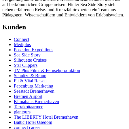
auf herkömmlichen Gruppenreisen.
Hinter Sea Side Story steht
neben erfahrenen Reise- und Kreuzfahrtexperten ein Team aus
Pädagogen, Wissenschaftlern und Entwicklern von Erlebniswelten.
Kunden
Connect
Mediplus
Poseidon Expeditions
Sea Side Story
Silhouette Cruises
Star Clippers
TV Plus Film- & Fernsehproduktion
Schultze & Braun
Fit & Vital Reisen
Papenburg Marketing
Seestadt Bremerhaven
Bremen Airport
Klimahaus Bremerhaven
Terrakottaarmee
plantours
The LIBERTY Hotel Bremerhaven
Baltic Hotel Usedom
connect career