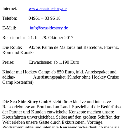
Internet:
www.seasidestory.de
Telefon: 04961 – 83 96 18
E-Mail:
info@seasidestory.de
Reisetermin: 21. bis 28. Oktober 2017
Die Route: Ab/bis Palma de Mallorca mit Barcelona, Florenz,
Rom und Korsika
Preise: Erwachsene: ab 1.190 Euro
Kinder mit Hockey Camp: ab 850 Euro, inkl. Anreisepaket und
adidas- Ausrüstungspaket (Kinder ohne Hockey Cruise
Camp kostenfrei)
Die
Sea Side Story
GmbH steht für exklusive und intensive
Reiseerlebnisse an Bord und an Land. Speziell auf die Bedürfnisse
der Partner und Kunden entwickelte Konzepte machen unsere
Kreuzfahrten unvergleichbar. Selbst auf den größten Schiffen der
Welt erleben unsere Gäste durch Exkursionen, Vorträge,
Programmpunkte und intensive Reiseeindrücke deutlich mehr als