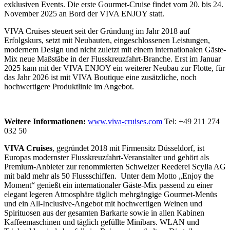
exklusiven Events. Die erste Gourmet-Cruise findet vom 20. bis 24.
November 2025 an Bord der VIVA ENJOY statt.
VIVA Cruises steuert seit der Gründung im Jahr 2018 auf
Erfolgskurs, setzt mit Neubauten, eingeschlossenen Leistungen,
modernem Design und nicht zuletzt mit einem internationalen Gäste-
Mix neue Maßstäbe in der Flusskreuzfahrt-Branche. Erst im Januar
2025 kam mit der VIVA ENJOY ein weiterer Neubau zur Flotte, für
das Jahr 2026 ist mit VIVA Boutique eine zusätzliche, noch
hochwertigere Produktlinie im Angebot.
Weitere Informationen:
www.viva-cruises.com
Tel: +49 211 274
032 50
VIVA Cruises
, gegründet 2018 mit Firmensitz Düsseldorf, ist
Europas modernster Flusskreuzfahrt-Veranstalter und gehört als
Premium-Anbieter zur renommierten Schweizer Reederei Scylla AG
mit bald mehr als 50 Flussschiffen. Unter dem Motto „Enjoy the
Moment“ genießt ein internationaler Gäste-Mix passend zu einer
elegant legeren Atmosphäre täglich mehrgängige Gourmet-Menüs
und ein All-Inclusive-Angebot mit hochwertigen Weinen und
Spirituosen aus der gesamten Barkarte sowie in allen Kabinen
Kaffeemaschinen und täglich gefüllte Minibars. WLAN und