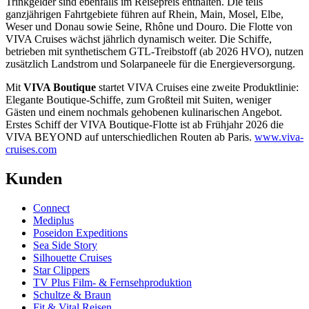
Trinkgelder sind ebenfalls im Reisepreis enthalten. Die teils
ganzjährigen Fahrtgebiete führen auf Rhein, Main, Mosel, Elbe,
Weser und Donau sowie Seine, Rhône und Douro. Die Flotte von
VIVA Cruises wächst jährlich dynamisch weiter. Die Schiffe,
betrieben mit synthetischem GTL-Treibstoff (ab 2026 HVO), nutzen
zusätzlich Landstrom und Solarpaneele für die Energieversorgung.
Mit
VIVA Boutique
startet VIVA Cruises eine zweite Produktlinie:
Elegante Boutique-Schiffe, zum Großteil mit Suiten, weniger
Gästen und einem nochmals gehobenen kulinarischen Angebot.
Erstes Schiff der VIVA Boutique-Flotte ist ab Frühjahr 2026 die
VIVA BEYOND auf unterschiedlichen Routen ab Paris.
www.viva-
cruises.com
Kunden
Connect
Mediplus
Poseidon Expeditions
Sea Side Story
Silhouette Cruises
Star Clippers
TV Plus Film- & Fernsehproduktion
Schultze & Braun
Fit & Vital Reisen