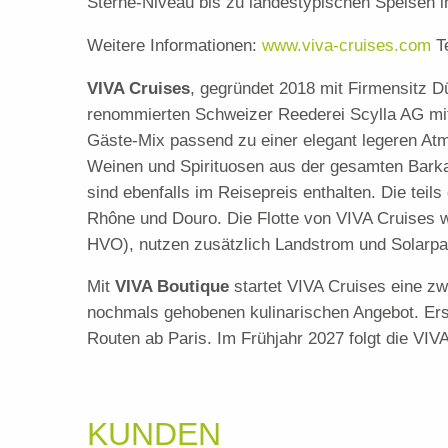
Sterne-Niveau bis zu landestypischen Speisen i
Weitere Informationen:
www.viva-cruises.com
Te
VIVA Cruises
, gegründet 2018 mit Firmensitz D
renommierten Schweizer Reederei Scylla AG mit 
Gäste-Mix passend zu einer elegant legeren At
Weinen und Spirituosen aus der gesamten Barkar
sind ebenfalls im Reisepreis enthalten. Die tei
Rhône und Douro. Die Flotte von VIVA Cruises wä
HVO), nutzen zusätzlich Landstrom und Solarpan
Mit
VIVA Boutique
startet VIVA Cruises eine zw
nochmals gehobenen kulinarischen Angebot. Erst
Routen ab Paris. Im Frühjahr 2027 folgt die VI
KUNDEN