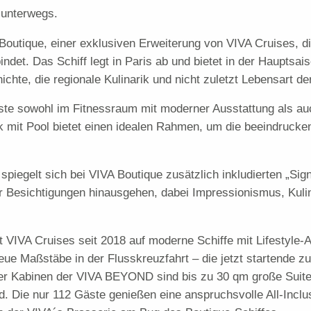
 unterwegs.
outique, einer exklusiven Erweiterung von VIVA Cruises, d
det. Das Schiff legt in Paris ab und bietet in der Hauptsais
chte, die regionale Kulinarik und nicht zuletzt Lebensart der
ste sowohl im Fitnessraum mit moderner Ausstattung als 
it Pool bietet einen idealen Rahmen, um die beeindrucken
iegelt sich bei VIVA Boutique zusätzlich inkludierten „Sign
r Besichtigungen hinausgehen, dabei Impressionismus, Kulina
VIVA Cruises seit 2018 auf moderne Schiffe mit Lifestyle-
ue Maßstäbe in der Flusskreuzfahrt – die jetzt startende zus
ller Kabinen der VIVA BEYOND sind bis zu 30 qm große Suit
d. Die nur 112 Gäste genießen eine anspruchsvolle All-Incl