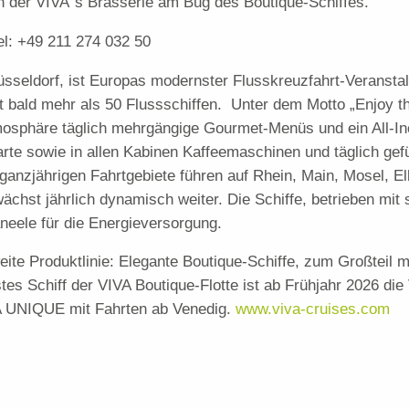
n der VIVA´s Brasserie am Bug des Boutique-Schiffes.
l: +49 211 274 032 50
üsseldorf, ist Europas modernster Flusskreuzfahrt-Veransta
bald mehr als 50 Flussschiffen. Unter dem Motto „Enjoy the
mosphäre täglich mehrgängige Gourmet-Menüs und ein All-In
te sowie in allen Kabinen Kaffeemaschinen und täglich gef
ls ganzjährigen Fahrtgebiete führen auf Rhein, Main, Mosel,
chst jährlich dynamisch weiter. Die Schiffe, betrieben mit
eele für die Energieversorgung.
eite Produktlinie: Elegante Boutique-Schiffe, zum Großteil 
es Schiff der VIVA Boutique-Flotte ist ab Frühjahr 2026 d
VA UNIQUE mit Fahrten ab Venedig.
www.viva-cruises.com