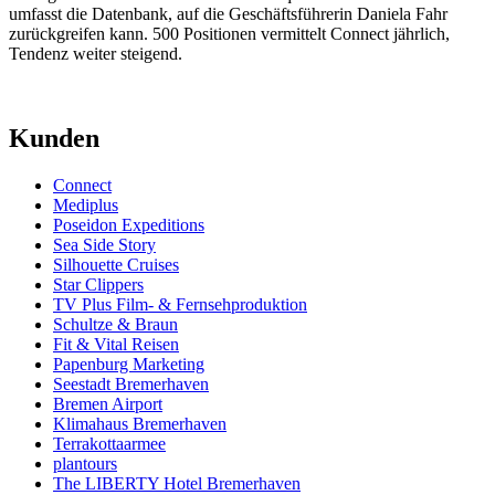
umfasst die Datenbank, auf die Geschäftsführerin Daniela Fahr
zurückgreifen kann. 500 Positionen vermittelt Connect jährlich,
Tendenz weiter steigend.
Kunden
Connect
Mediplus
Poseidon Expeditions
Sea Side Story
Silhouette Cruises
Star Clippers
TV Plus Film- & Fernsehproduktion
Schultze & Braun
Fit & Vital Reisen
Papenburg Marketing
Seestadt Bremerhaven
Bremen Airport
Klimahaus Bremerhaven
Terrakottaarmee
plantours
The LIBERTY Hotel Bremerhaven