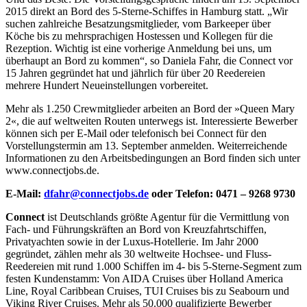
2015 direkt an Bord des 5-Sterne-Schiffes in Hamburg statt. „Wir
suchen zahlreiche Besatzungsmitglieder, vom Barkeeper über
Köche bis zu mehrsprachigen Hostessen und Kollegen für die
Rezeption. Wichtig ist eine vorherige Anmeldung bei uns, um
überhaupt an Bord zu kommen“, so Daniela Fahr, die Connect vor
15 Jahren gegründet hat und jährlich für über 20 Reedereien
mehrere Hundert Neueinstellungen vorbereitet.
Mehr als 1.250 Crewmitglieder arbeiten an Bord der »Queen Mary
2«, die auf weltweiten Routen unterwegs ist. Interessierte Bewerber
können sich per E-Mail oder telefonisch bei Connect für den
Vorstellungstermin am 13. September anmelden. Weiterreichende
Informationen zu den Arbeitsbedingungen an Bord finden sich unter
www.connectjobs.de.
E-Mail:
dfahr@connectjobs.de
oder Telefon: 0471 – 9268 9730
Connect
ist Deutschlands größte Agentur für die Vermittlung von
Fach- und Führungskräften an Bord von Kreuzfahrtschiffen,
Privatyachten sowie in der Luxus-Hotellerie. Im Jahr 2000
gegründet, zählen mehr als 30 weltweite Hochsee- und Fluss-
Reedereien mit rund 1.000 Schiffen im 4- bis 5-Sterne-Segment zum
festen Kundenstamm: Von AIDA Cruises über Holland America
Line, Royal Caribbean Cruises, TUI Cruises bis zu Seabourn und
Viking River Cruises. Mehr als 50.000 qualifizierte Bewerber