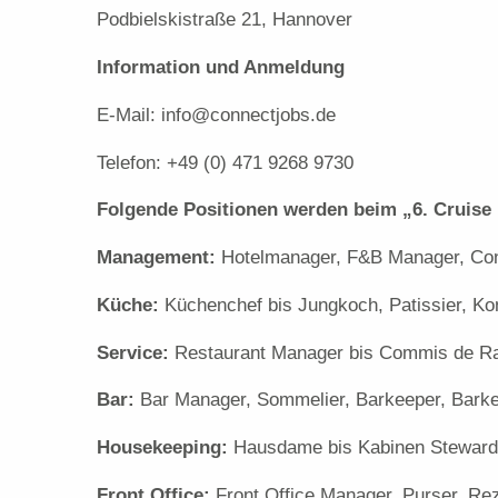
Podbielskistraße 21, Hannover
Information und Anmeldung
E-Mail: info@connectjobs.de
Telefon: +49 (0) 471 9268 9730
Folgende Positionen werden beim „6. Cruise 
Management:
Hotelmanager, F&B Manager, Cont
Küche:
Küchenchef bis Jungkoch, Patissier, Kon
Service:
Restaurant Manager bis Commis de Ra
Bar:
Bar Manager, Sommelier, Barkeeper, Barke
Housekeeping:
Hausdame bis Kabinen Stewar
Front
Office:
Front Office Manager, Purser, Re