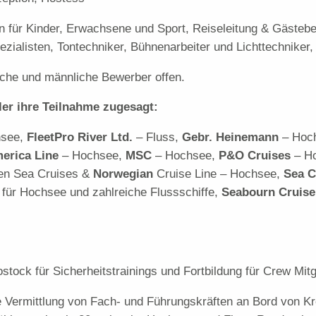
n für Kinder, Erwachsene und Sport, Reiseleitung & Gästebe
zialisten, Tontechniker, Bühnenarbeiter und Lichttechniker
liche und männliche Bewerber offen.
ler ihre Teilnahme zugesagt:
hsee,
FleetPro
River Ltd.
– Fluss,
Gebr.
Heinemann
– Hoc
erica Line
– Hochsee,
MSC
– Hochsee,
P&O Cruises
– H
en Sea Cruises &
Norwegian
Cruise Line – Hochsee,
S
ea C
n
für Hochsee
und zahlreiche Flussschiffe,
Seabourn Cruise
ock für Sicherheitstrainings und Fortbildung für Crew Mitg
e Vermittlung von Fach- und Führungskräften an Bord von Kr