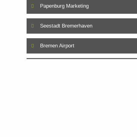
Papenburg Marketing
Seestadt Bremerhaven
Bremen Airport
Klimahaus Bremerhaven
Terrakottaarmee
plantours
The LIBERTY Hotel Bremerhaven