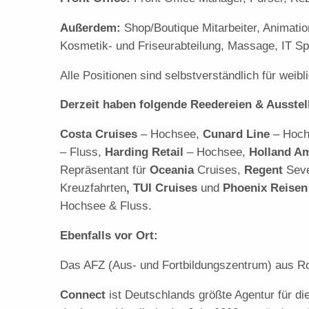
Außerdem:
Shop/Boutique Mitarbeiter, Animatio
Kosmetik- und Friseurabteilung, Massage, IT Spe
Alle Positionen sind selbstverständlich für weib
Derzeit haben folgende Reedereien & Ausstel
Costa Cruises
– Hochsee,
Cunard Line
– Hoc
– Fluss,
Harding Retail
– Hochsee,
Holland Am
Repräsentant für
Oceania
Cruises,
Regent
Sev
Kreuzfahrten
, TUI Cruises
und
Phoenix Reise
Hochsee & Fluss.
Ebenfalls vor Ort:
Das AFZ (Aus- und Fortbildungszentrum) aus Rost
Connect
ist Deutschlands größte Agentur für di