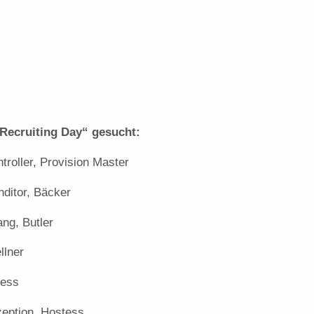
Recruiting Day“ gesucht:
roller, Provision Master
ditor, Bäcker
ng, Butler
llner
dess
zeption, Hostess